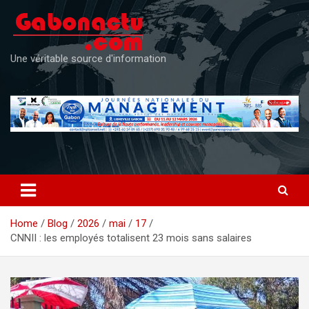
Skip
to
content
Une véritable source d'information
Home
Blog
2026
mai
17
CNNII : les employés totalisent 23 mois sans salaires