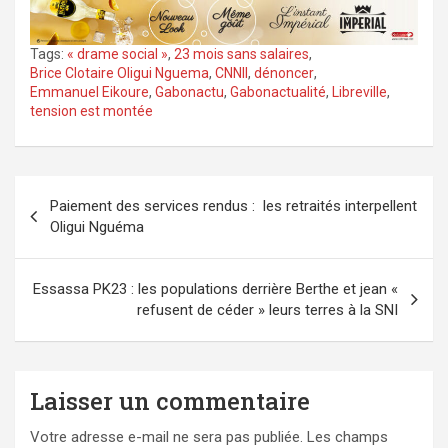
Tags:
« drame social »
,
23 mois sans salaires
,
Brice Clotaire Oligui Nguema
,
CNNII
,
dénoncer
,
Emmanuel Eikoure
,
Gabonactu
,
Gabonactualité
,
Libreville
,
tension est montée
Navigation
Paiement des services rendus : les retraités interpellent
de
Oligui Nguéma
l’article
Essassa PK23 : les populations derrière Berthe et jean «
refusent de céder » leurs terres à la SNI
Laisser un commentaire
Votre adresse e-mail ne sera pas publiée.
Les champs