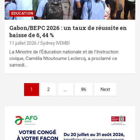
EDUCATION
Gabon/BEPC 2026 : un taux de réussite en
baisse de 6, 44 %
11 juillet 2026
Sydney IVEMBI
La Ministre de l’Éducation nationale et de l’Instruction
civique, Camélia Ntoutoume Leclercq, a proclamé ce
samedi…
Pagination
1
2
…
86
Next
des
publications