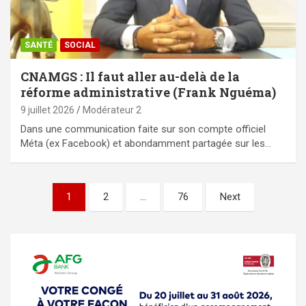
SANTÉ
SOCIAL
CNAMGS : Il faut aller au-delà de la
réforme administrative (Frank Nguéma)
9 juillet 2026
Modérateur 2
Dans une communication faite sur son compte officiel
Méta (ex Facebook) et abondamment partagée sur les…
Pagination
1
2
…
76
Next
des
publications