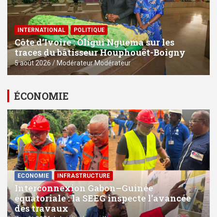
La Poste S.A entame sa grande mue : entre état des lieux, in
INTERNATIONAL
POLITIQUE
Côte d’Ivoire : Oligui Nguema sur les
traces du bâtisseur Houphouët-Boigny
5 août 2026
Modérateur Modérateur
ÉCONOMIE
ECONOMIE
⁠INFRASTRUCTURE
Interconnexion Gabon–Guinée
équatoriale : la SEEG inspecte l’avancée
des travaux