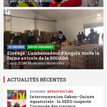
7 août 2026
christinabenneth
ECONOMIE
ENVIRONNEMENT
Elevage : L’ambassadeur d’Angola visite la
ferme avicole de la SOGADA
6 août 2026
Modérateur Modérateur
ACTUALITÉS RÉCENTES
ECONOMIE
⁠INFRASTRUCTURE
Interconnexion Gabon–Guinée
équatoriale : la SEEG inspecte
l’avancée des travaux