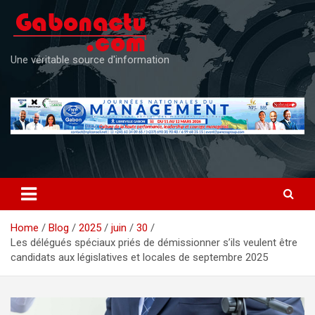
Skip
to
content
Une véritable source d'information
Home
Blog
2025
juin
30
Les délégués spéciaux priés de démissionner s’ils veulent être
candidats aux législatives et locales de septembre 2025