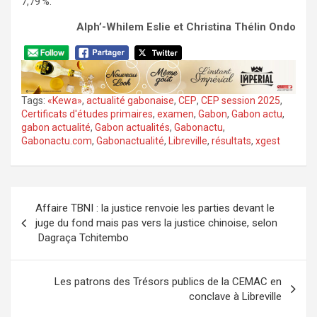
7,79 %.
Alph’-Whilem Eslie et Christina Thélin Ondo
Tags:
«Kewa»
,
actualité gabonaise
,
CEP
,
CEP session 2025
,
Certificats d'études primaires
,
examen
,
Gabon
,
Gabon actu
,
gabon actualité
,
Gabon actualités
,
Gabonactu
,
Gabonactu.com
,
Gabonactualité
,
Libreville
,
résultats
,
xgest
Navigation
Affaire TBNI : la justice renvoie les parties devant le
de
juge du fond mais pas vers la justice chinoise, selon
l’article
Dagraça Tchitembo
Les patrons des Trésors publics de la CEMAC en
conclave à Libreville