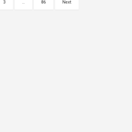
3
…
86
Next