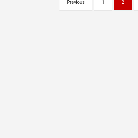
Pagination
Previous
1
2
des
publications