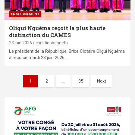
ENSEIGNEMENT
Oligui Nguéma reçoit la plus haute
distinction du CAMES
23 juin 2026
christinabenneth
Le président de la République, Brice Clotaire Oligui Nguéma,
a reçu ce mardi 23 juin 2026…
Pagination
1
2
…
35
Next
des
publications