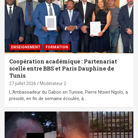
ENSEIGNEMENT
FORMATION
Coopération académique : Partenariat
scellé entre BBS et Paris Dauphine de
Tunis
27 juillet 2026
Modérateur 2
L’Ambassadeur du Gabon en Tunisie, Pierre Ntsiet Ngolo, a
présidé, en fin de semaine écoulée, à…