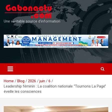
Skip
to
content
Une véritable source d'information
Home
Blog
2026
juin
6
Leadership féminin : La coalition nationale ‘’Tournons La Page’’
éveille les consciences