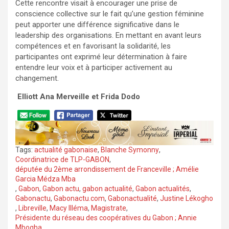
Cette rencontre visait à encourager une prise de
conscience collective sur le fait qu’une gestion féminine
peut apporter une différence significative dans le
leadership des organisations. En mettant en avant leurs
compétences et en favorisant la solidarité, les
participantes ont exprimé leur détermination à faire
entendre leur voix et à participer activement au
changement.
‎
Elliott Ana Merveille et Frida Dodo
Tags:
actualité gabonaise
,
Blanche Symonny
,
Coordinatrice de TLP-GABON
,
députée du 2ème arrondissement de Franceville ; Amélie
Garcia Médza Mba
,
Gabon
,
Gabon actu
,
gabon actualité
,
Gabon actualités
,
Gabonactu
,
Gabonactu.com
,
Gabonactualité
,
Justine Lékogho
,
Libreville
,
Macy Illéma
,
Magistrate
,
Présidente du réseau des coopératives du Gabon ; Annie
Mbogha