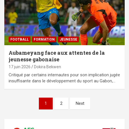
FOOTBALL
FORMATION
JEUNESSE
Aubameyang face aux attentes de la
jeunesse gabonaise
17 juin 2026
Dokira Bekwen
Critiqué par certains internautes pour son implication jugée
insuffisante dans le développement du sport au Gabon,…
Pagination
1
2
Next
des
publications