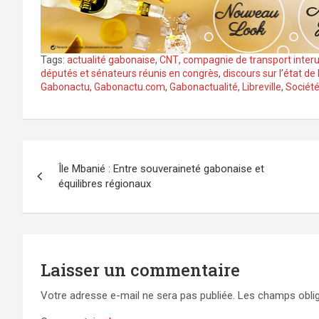
Tags:
actualité gabonaise
,
CNT
,
compagnie de transport inter
députés et sénateurs réunis en congrès
,
discours sur l’état de
Gabonactu
,
Gabonactu.com
,
Gabonactualité
,
Libreville
,
Société
Navigation
Île Mbanié : Entre souveraineté gabonaise et
de
équilibres régionaux
l’article
Laisser un commentaire
Votre adresse e-mail ne sera pas publiée.
Les champs oblig