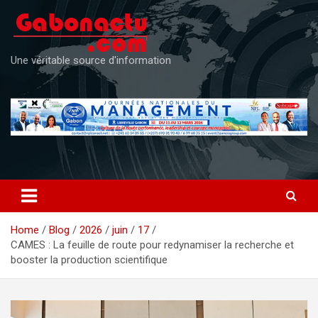
Skip
to
content
Une véritable source d'information
Home
Blog
2026
juin
17
CAMES : La feuille de route pour redynamiser la recherche et
booster la production scientifique