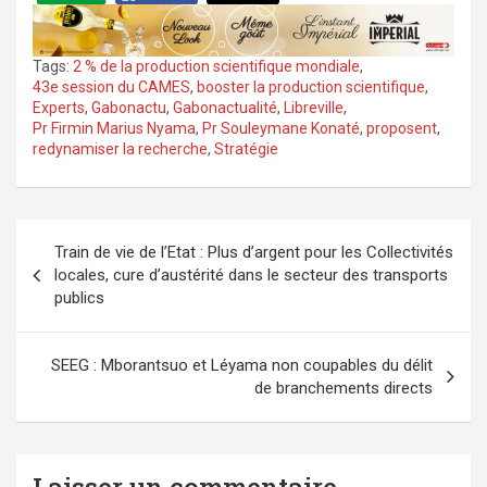
Tags:
2 % de la production scientifique mondiale
,
43e session du CAMES
,
booster la production scientifique
,
Experts
,
Gabonactu
,
Gabonactualité
,
Libreville
,
Pr Firmin Marius Nyama
,
Pr Souleymane Konaté
,
proposent
,
redynamiser la recherche
,
Stratégie
Navigation
Train de vie de l’Etat : Plus d’argent pour les Collectivités
de
locales, cure d’austérité dans le secteur des transports
l’article
publics
SEEG : Mborantsuo et Léyama non coupables du délit
de branchements directs