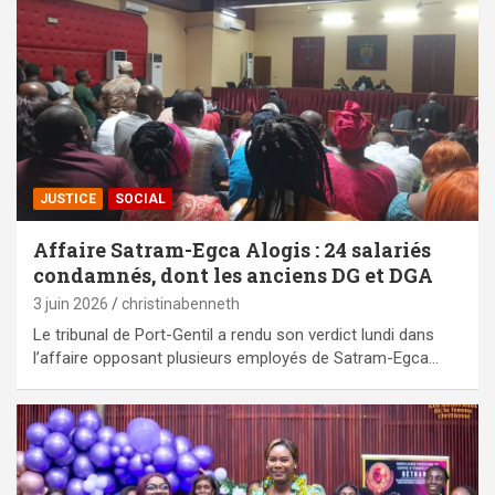
JUSTICE
SOCIAL
Affaire Satram-Egca Alogis : 24 salariés
condamnés, dont les anciens DG et DGA
3 juin 2026
christinabenneth
Le tribunal de Port-Gentil a rendu son verdict lundi dans
l’affaire opposant plusieurs employés de Satram-Egca…