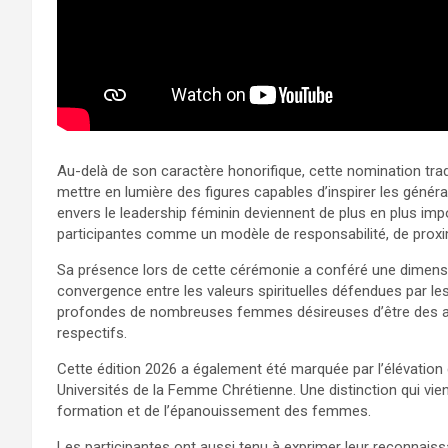
Au-delà de son caractère honorifique, cette nomination tr
mettre en lumière des figures capables d’inspirer les génér
envers le leadership féminin deviennent de plus en plus im
participantes comme un modèle de responsabilité, de prox
Sa présence lors de cette cérémonie a conféré une dimensio
convergence entre les valeurs spirituelles défendues par le
profondes de nombreuses femmes désireuses d’être des a
respectifs.
Cette édition 2026 a également été marquée par l’élévatio
Universités de la Femme Chrétienne. Une distinction qui vi
formation et de l’épanouissement des femmes.
Les participantes ont aussi tenu à exprimer leur reconnais