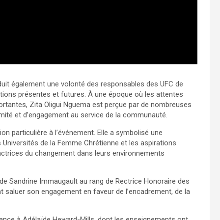
aduit également une volonté des responsables des UFC de
ations présentes et futures. À une époque où les attentes
portantes, Zita Oligui Nguema est perçue par de nombreuses
imité et d’engagement au service de la communauté.
n particulière à l’événement. Elle a symbolisé une
s Universités de la Femme Chrétienne et les aspirations
ctrices du changement dans leurs environnements
n de Sandrine Immaugault au rang de Rectrice Honoraire des
ent saluer son engagement en faveur de l’encadrement, de la
sance à Adélaïde Heward-Mills, dont les enseignements ont