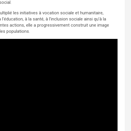
social.
iplié les initiatives à vocation sociale et humanitaire,
’éducation, à la santé, à l’inclusion sociale ainsi qu’à la
entes actions, elle a progressivement construit une image
des populations.