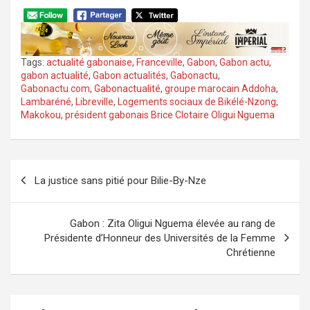
Tags:
actualité gabonaise
,
Franceville
,
Gabon
,
Gabon actu
,
gabon actualité
,
Gabon actualités
,
Gabonactu
,
Gabonactu.com
,
Gabonactualité
,
groupe marocain Addoha
,
Lambaréné
,
Libreville
,
Logements sociaux de Bikélé-Nzong
,
Makokou
,
président gabonais Brice Clotaire Oligui Nguema
Navigation
La justice sans pitié pour Bilie-By-Nze
de
l’article
Gabon : Zita Oligui Nguema élevée au rang de
Présidente d’Honneur des Universités de la Femme
Chrétienne