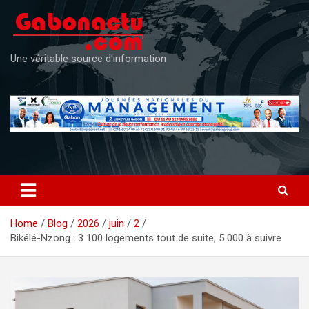
Skip
to
content
Une véritable source d'information
Home
Blog
2026
juin
2
Bikélé-Nzong : 3 100 logements tout de suite, 5 000 à suivre