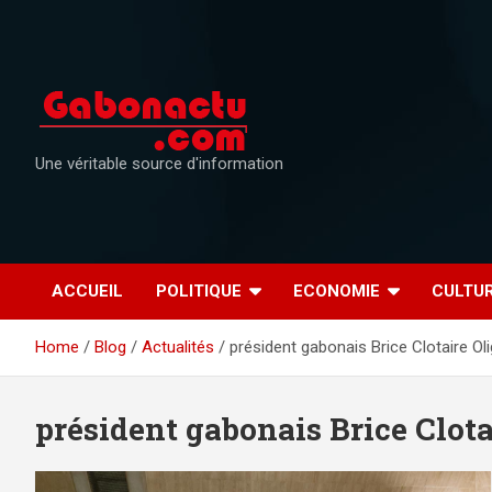
Skip
to
content
Une véritable source d'information
ACCUEIL
POLITIQUE
ECONOMIE
CULTU
Home
Blog
Actualités
président gabonais Brice Clotaire O
président gabonais Brice Clot