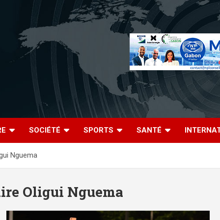
RE
SOCIÉTÉ
SPORTS
SANTÉ
INTERNA
ligui Nguema
aire Oligui Nguema