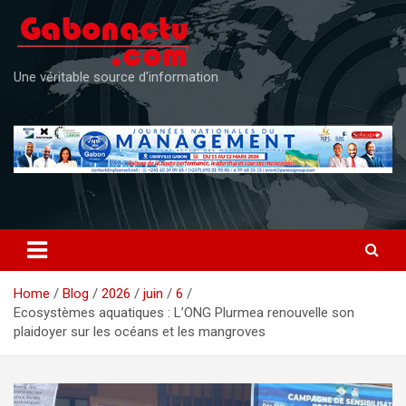
Skip
to
content
Une véritable source d'information
Home
Blog
2026
juin
6
Ecosystèmes aquatiques : L’ONG Plurmea renouvelle son
plaidoyer sur les océans et les mangroves