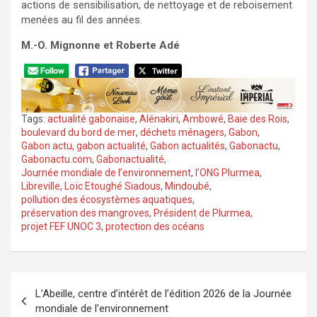
actions de sensibilisation, de nettoyage et de reboisement
menées au fil des années.
M.-O. Mignonne et Roberte Adé
Tags:
actualité gabonaise
,
Alénakiri
,
Ambowé
,
Baie des Rois
,
boulevard du bord de mer
,
déchets ménagers
,
Gabon
,
Gabon actu
,
gabon actualité
,
Gabon actualités
,
Gabonactu
,
Gabonactu.com
,
Gabonactualité
,
Journée mondiale de l’environnement
,
l’ONG Plurmea
,
Libreville
,
Loïc Etoughé Siadous
,
Mindoubé
,
pollution des écosystèmes aquatiques
,
préservation des mangroves
,
Président de Plurmea
,
projet FEF UNOC 3
,
protection des océans
Navigation
L’Abeille, centre d’intérêt de l’édition 2026 de la Journée
de
mondiale de l’environnement