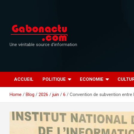
Skip
to
content
Une véritable source d'information
ACCUEIL
POLITIQUE
ECONOMIE
CULTU
Home
Blog
2026
juin
6
Convention de subvention entre l