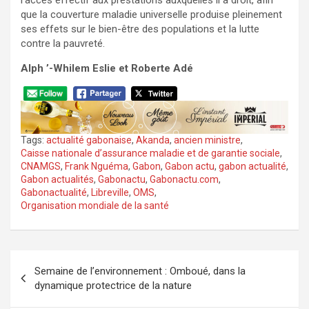
l’accès effectif aux prestations auxquelles il a droit, afin
que la couverture maladie universelle produise pleinement
ses effets sur le bien-être des populations et la lutte
contre la pauvreté.
Alph ’-Whilem Eslie et Roberte Adé
Tags:
actualité gabonaise
,
Akanda
,
ancien ministre
,
Caisse nationale d’assurance maladie et de garantie sociale
,
CNAMGS
,
Frank Nguéma
,
Gabon
,
Gabon actu
,
gabon actualité
,
Gabon actualités
,
Gabonactu
,
Gabonactu.com
,
Gabonactualité
,
Libreville
,
OMS
,
Organisation mondiale de la santé
Navigation
Semaine de l’environnement : Omboué, dans la
de
dynamique protectrice de la nature
l’article