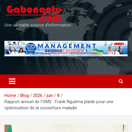
Skip
to
content
Une véritable source d'information
Home
Blog
2026
juin
8
Rapport annuel de l’OMS : Frank Nguéma plaide pour une
optimisation de la couverture maladie