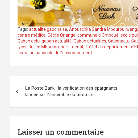
Tags:
actualité gabonaise
,
Anouschka Sandra Mbourou Iweng
centre médical Cécile Onanga
,
commune d’Omboué
,
école pu
Gabon actu
,
gabon actualité
,
Gabon actualités
,
Gabonactu
,
Ga
lycée Julien Mbourou
,
port - gentil
,
Préfet du département d’
semaine nationale de l’environnement
Navigation
La Poste Bank : la vérification des épargnants
de
lancée sur l’ensemble du territoire
l’article
Laisser un commentaire