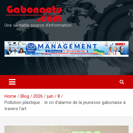
Skip
to
content
Une véritable source d'information
Home
Blog
2026
juin
8
Pollution plastique : le cri d’alarme de la jeunesse gabonaise à
travers l’art