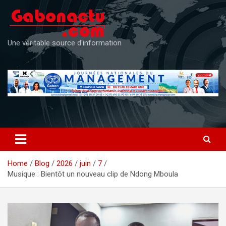
Skip
to
content
Une véritable source d'information
Home
Blog
2026
juin
7
Musique : Bientôt un nouveau clip de Ndong Mboula