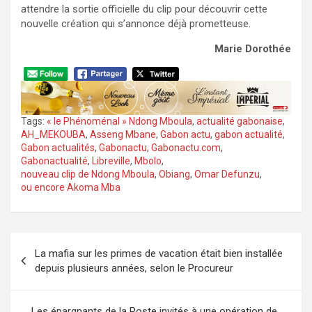
attendre la sortie officielle du clip pour découvrir cette
nouvelle création qui s’annonce déjà prometteuse.
Marie Dorothée
Tags:
« le Phénoménal » Ndong Mboula
,
actualité gabonaise
,
AH_MEKOUBA
,
Asseng Mbane
,
Gabon actu
,
gabon actualité
,
Gabon actualités
,
Gabonactu
,
Gabonactu.com
,
Gabonactualité
,
Libreville
,
Mbolo
,
nouveau clip de Ndong Mboula
,
Obiang
,
Omar Defunzu
,
ou encore Akoma Mba
Navigation
La mafia sur les primes de vacation était bien installée
de
depuis plusieurs années, selon le Procureur
l’article
Les épargnants de la Poste invités à une opération de