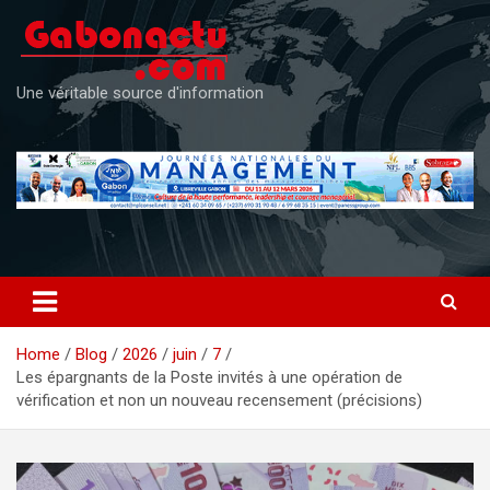
Skip
to
content
Une véritable source d'information
Home
Blog
2026
juin
7
Les épargnants de la Poste invités à une opération de
vérification et non un nouveau recensement (précisions)