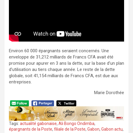
Environ 60 000 épargnants seraient concernés. Une
enveloppe de 31,212 milliards de Francs CFA avait été
promise pour apurer en 3 ans la dette, sur la base d’un plan
d’utilisation au tiers chaque année. Le reste de la dette
globale, soit 41,154 milliards de Francs CFA, est due aux
entreprises.
Marie Dorothée
Tags:
actualité gabonaise
,
Ali Bongo Ondimba
,
épargnants de la Poste
,
filiale de la Poste
,
Gabon
,
Gabon actu
,