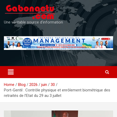
Skip
to
content
Une véritable source d'information
Home
Blog
2026
juin
30
Port-Gentil : Contrôle physique et enrôlement biométrique des
retraités de l’Etat du 29 au 3 juillet