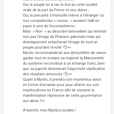
Oui, le peuple en a ras-le-bol du cette surdité
virale de la part du Prince et ses sbires ;
Oui, la précarité s’intensifie même à l’étranger où
nos compatriotes » russes » auraient failli en
payer le pris de l’incompétence ;
Mais » Non » au désordre bienveillant qui ternirait
non pas l’image du Pharaon gabonais mais qui
drastiquement entacherait l’image de tout un
peuple pourtant révolté !👌👀
Mystic recommanderait aux demystifiés de raison
garder tout en invitant sa majesté la Marionnette
du système reconstitué à un échange franc, bien
que sa papoté detesterait l’objectivité clarificative
des résultats annoncés !👌👀
Quant à Mystic, il prendra son mystérieux avion
en forme d’amande pour pour atterrir sur son
mysticodrone en France afin de soutenir la
manifestation répressive de cette gouvernance
aux abois !👀
A bientôt, mes Mystics lucides !