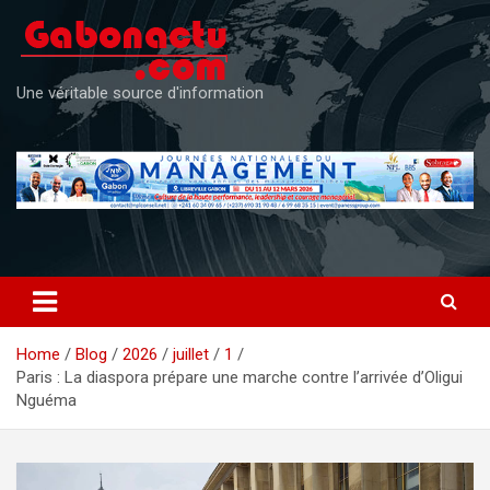
Skip
to
content
Une véritable source d'information
Home
Blog
2026
juillet
1
Paris : La diaspora prépare une marche contre l’arrivée d’Oligui
Nguéma