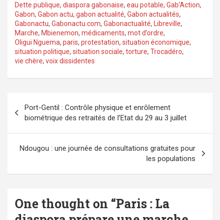
Dette publique
,
diaspora gabonaise
,
eau potable
,
Gab’Action
,
Gabon
,
Gabon actu
,
gabon actualité
,
Gabon actualités
,
Gabonactu
,
Gabonactu.com
,
Gabonactualité
,
Libreville
,
Marche
,
Mbienemon
,
médicaments
,
mot d’ordre
,
Oligui Nguema
,
paris
,
protestation
,
situation économique
,
situation politique
,
situation sociale
,
torture
,
Trocadéro
,
vie chère
,
voix dissidentes
Navigation
Port-Gentil : Contrôle physique et enrôlement
de
biométrique des retraités de l’Etat du 29 au 3 juillet
l’article
Ndougou : une journée de consultations gratuites pour
les populations
One thought on “
Paris : La
diaspora prépare une marche