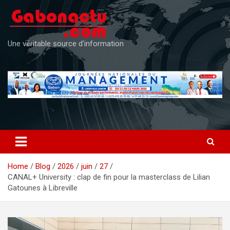
Skip
to
content
Une véritable source d'information
Home
Blog
2026
juin
27
CANAL+ University : clap de fin pour la masterclass de Lilian
Gatounes à Libreville