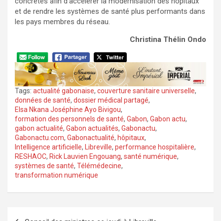
concrètes afin d’accélérer la modernisation des hôpitaux
et de rendre les systèmes de santé plus performants dans
les pays membres du réseau.
Christina Thélin Ondo
Tags:
actualité gabonaise
,
couverture sanitaire universelle
,
données de santé
,
dossier médical partagé
,
Elsa Nkana Joséphine Ayo Bivigou
,
formation des personnels de santé
,
Gabon
,
Gabon actu
,
gabon actualité
,
Gabon actualités
,
Gabonactu
,
Gabonactu.com
,
Gabonactualité
,
hôpitaux
,
Intelligence artificielle
,
Libreville
,
performance hospitalière
,
RESHAOC
,
Rick Lauvien Engouang
,
santé numérique
,
systèmes de santé
,
Télémédecine
,
transformation numérique
Navigation