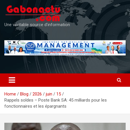
Skip
to
content
Une véritable source d'information
Home
Blog
2026
juin
15
Rappels soldes – Poste Bank SA: 45 milliards pour les
fonctionnaires et les épargnants