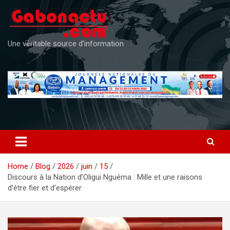
Skip
to
content
Une véritable source d'information
Home
Blog
2026
juin
15
Discours à la Nation d’Oligui Nguéma : Mille et une raisons
d’être fier et d’espérer