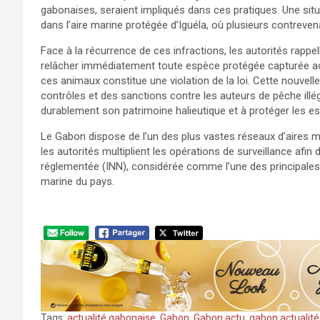
gabonaises, seraient impliqués dans ces pratiques. Une situ
dans l’aire marine protégée d’Iguéla, où plusieurs contrevena
Face à la récurrence de ces infractions, les autorités rappe
relâcher immédiatement toute espèce protégée capturée ac
ces animaux constitue une violation de la loi. Cette nouvell
contrôles et des sanctions contre les auteurs de pêche ill
durablement son patrimoine halieutique et à protéger les e
Le Gabon dispose de l’un des plus vastes réseaux d’aires m
les autorités multiplient les opérations de surveillance afin d
réglementée (INN), considérée comme l’une des principales 
marine du pays.
Tags:
actualité gabonaise
,
Gabon
,
Gabon actu
,
gabon actualité