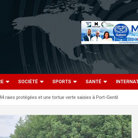
RE
SOCIÉTÉ
SPORTS
SANTÉ
INTERNA
44 raies protégées et une tortue verte saisies à Port-Gentil