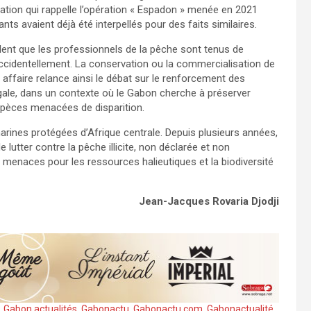
ation qui rappelle l’opération « Espadon » menée en 2021
nts avaient déjà été interpellés pour des faits similaires.
llent que les professionnels de la pêche sont tenus de
cidentellement. La conservation ou la commercialisation de
e affaire relance ainsi le débat sur le renforcement des
égale, dans un contexte où le Gabon cherche à préserver
spèces menacées de disparition.
arines protégées d’Afrique centrale. Depuis plusieurs années,
e lutter contre la pêche illicite, non déclarée et non
menaces pour les ressources halieutiques et la biodiversité
Jean-Jacques Rovaria Djodji
,
Gabon actualités
,
Gabonactu
,
Gabonactu.com
,
Gabonactualité
,