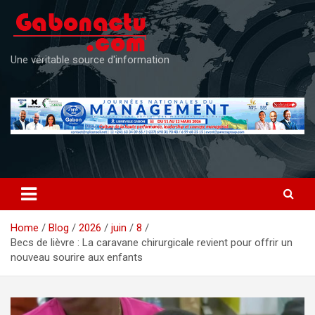
Skip
to
content
Une véritable source d'information
Home
Blog
2026
juin
8
Becs de lièvre : La caravane chirurgicale revient pour offrir un
nouveau sourire aux enfants