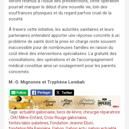
seront retenus à l’issue des présélections, cette opération
pourrait marquer le début d’une nouvelle vie, loin des
souffrances physiques et du regard parfois cruel de la
société.
À travers cette initiative, les autorités sanitaires et leurs
partenaires entendent apporter une réponse concrète à un
problème de santé dont la prise en charge reste souvent
inaccessible pour de nombreuses familles en raison du
coût élevé des interventions spécialisées. La gratuité des
consultations, des opérations et de l’accompagnement
médical constitue ainsi un soulagement pour les parents
concernés.
M.-O. Mignonne et Tryphène Lembah
Tags:
actualité gabonaise
,
becs de lièvre
,
chirurgie réparatrice
,
CHU Mère-Enfant
,
Croix-Rouge gabonaise
,
fentes labio-palatines
,
Fondation Jeanne Ebori
,
fondation Ma Bannière
,
Gabon
,
Gabon actu
,
gabon actualité
,