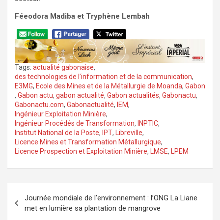
Féeodora Madiba et Tryphène Lembah
Tags:
actualité gabonaise
,
des technologies de l’information et de la communication
,
E3MG
,
Ecole des Mines et de la Métallurgie de Moanda
,
Gabon
,
Gabon actu
,
gabon actualité
,
Gabon actualités
,
Gabonactu
,
Gabonactu.com
,
Gabonactualité
,
IEM
,
Ingénieur Exploitation Minière
,
Ingénieur Procédés de Transformation
,
INPTIC
,
Institut National de la Poste
,
IPT
,
Libreville
,
Licence Mines et Transformation Métallurgique
,
Licence Prospection et Exploitation Minière
,
LMSE
,
LPEM
Navigation
Journée mondiale de l’environnement : l’ONG La Liane
de
met en lumière sa plantation de mangrove