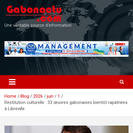
Skip
to
content
Une véritable source d'information
Home
Blog
2026
juin
1
Restitution culturelle : 33 œuvres gabonaises bientôt rapatriées
à Libreville