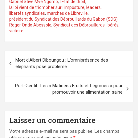
Gabriel Stive Mve Ngomo
,
l'État de droit
,
la loi vient de triompher sur l'imposture
,
leaders
,
libertés syndicales
,
marchés de Libreville
,
président du Syndicat des Débrouillards du Gabon (SDG)
,
Roger Ondo Abessolo
,
Syndicat des Débrouillards libérés
,
victoire
Navigation
Mort d’Albert Diboungou : L’omniprésence des
de
éléphants pose problème
l’article
Port-Gentil : Les « Matinées Fruits et Légumes » pour
promouvoir une alimentation saine
Laisser un commentaire
Votre adresse e-mail ne sera pas publiée.
Les champs
obligatoires sont indiqués avec
*