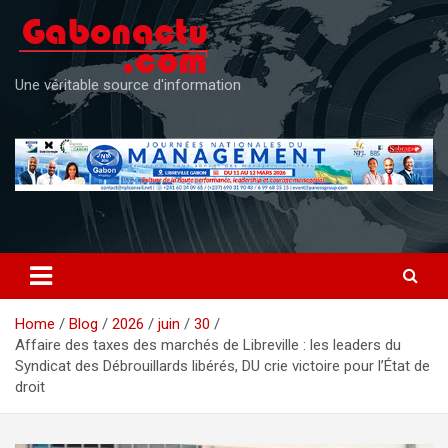
Skip
to
content
Une véritable source d'information
Home
Blog
2026
juin
30
Affaire des taxes des marchés de Libreville : les leaders du
Syndicat des Débrouillards libérés, DU crie victoire pour l’État de
droit