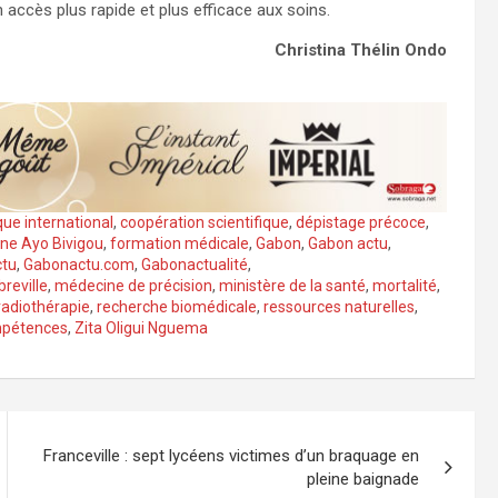
n accès plus rapide et plus efficace aux soins.
Christina Thélin Ondo
que international
,
coopération scientifique
,
dépistage précoce
,
ne Ayo Bivigou
,
formation médicale
,
Gabon
,
Gabon actu
,
tu
,
Gabonactu.com
,
Gabonactualité
,
breville
,
médecine de précision
,
ministère de la santé
,
mortalité
,
radiothérapie
,
recherche biomédicale
,
ressources naturelles
,
mpétences
,
Zita Oligui Nguema
Franceville : sept lycéens victimes d’un braquage en
pleine baignade