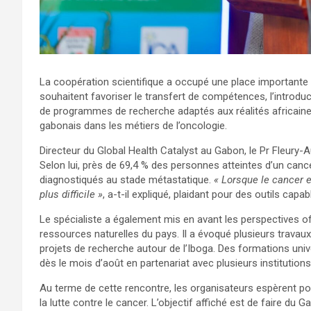
La coopération scientifique a occupé une place importante du
souhaitent favoriser le transfert de compétences, l’introdu
de programmes de recherche adaptés aux réalités africaine
gabonais dans les métiers de l’oncologie.
Directeur du Global Health Catalyst au Gabon, le Pr Fleury
Selon lui, près de 69,4 % des personnes atteintes d’un canc
diagnostiqués au stade métastatique.
« Lorsque le cancer e
plus difficile »
, a-t-il expliqué, plaidant pour des outils capa
Le spécialiste a également mis en avant les perspectives of
ressources naturelles du pays. Il a évoqué plusieurs travau
projets de recherche autour de l’Iboga. Des formations unive
dès le mois d’août en partenariat avec plusieurs institution
Au terme de cette rencontre, les organisateurs espèrent po
la lutte contre le cancer. L’objectif affiché est de faire du