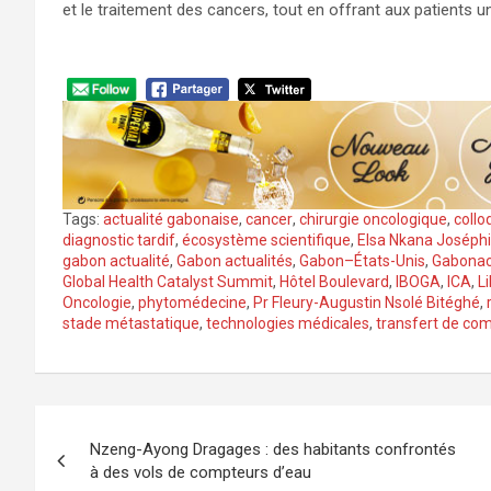
et le traitement des cancers, tout en offrant aux patients u
Tags:
actualité gabonaise
,
cancer
,
chirurgie oncologique
,
collo
diagnostic tardif
,
écosystème scientifique
,
Elsa Nkana Joséphi
gabon actualité
,
Gabon actualités
,
Gabon–États-Unis
,
Gabonac
Global Health Catalyst Summit
,
Hôtel Boulevard
,
IBOGA
,
ICA
,
Li
Oncologie
,
phytomédecine
,
Pr Fleury-Augustin Nsolé Bitéghé
,
stade métastatique
,
technologies médicales
,
transfert de co
Navigation
Nzeng-Ayong Dragages : des habitants confrontés
de
à des vols de compteurs d’eau