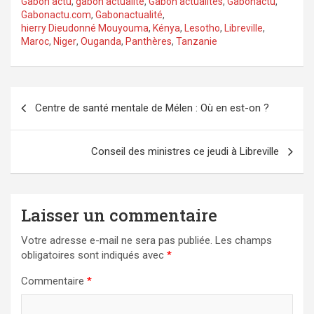
Gabon actu
,
gabon actualité
,
Gabon actualités
,
Gabonactu
,
Gabonactu.com
,
Gabonactualité
,
hierry Dieudonné Mouyouma
,
Kénya
,
Lesotho
,
Libreville
,
Maroc
,
Niger
,
Ouganda
,
Panthères
,
Tanzanie
Navigation
Centre de santé mentale de Mélen : Où en est-on ?
de
l’article
Conseil des ministres ce jeudi à Libreville
Laisser un commentaire
Votre adresse e-mail ne sera pas publiée.
Les champs
obligatoires sont indiqués avec
*
Commentaire
*