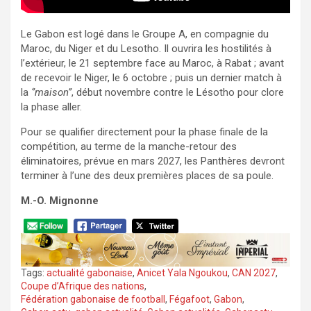
Le Gabon est logé dans le Groupe A, en compagnie du
Maroc, du Niger et du Lesotho. Il ouvrira les hostilités à
l’extérieur, le 21 septembre face au Maroc, à Rabat ; avant
de recevoir le Niger, le 6 octobre ; puis un dernier match à
la
‘’maison’’
, début novembre contre le Lésotho pour clore
la phase aller.
Pour se qualifier directement pour la phase finale de la
compétition, au terme de la manche-retour des
éliminatoires, prévue en mars 2027, les Panthères devront
terminer à l’une des deux premières places de sa poule.
M.-O. Mignonne
Tags:
actualité gabonaise
,
Anicet Yala Ngoukou
,
CAN 2027
,
Coupe d’Afrique des nations
,
Fédération gabonaise de football
,
Fégafoot
,
Gabon
,