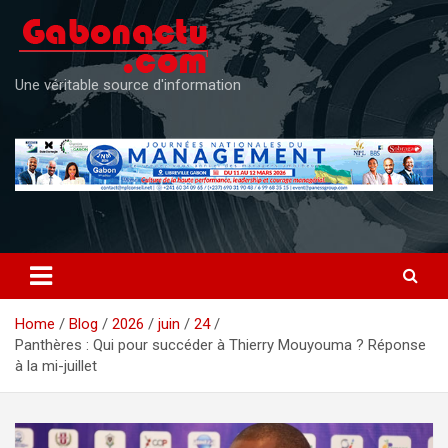
Skip
to
content
Une véritable source d'information
Home
Blog
2026
juin
24
Panthères : Qui pour succéder à Thierry Mouyouma ? Réponse
à la mi-juillet