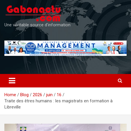
Skip
to
content
Une véritable source d'information
Home
Blog
2026
juin
16
Traite des êtres humains : les magistrats en formation à
Libreville