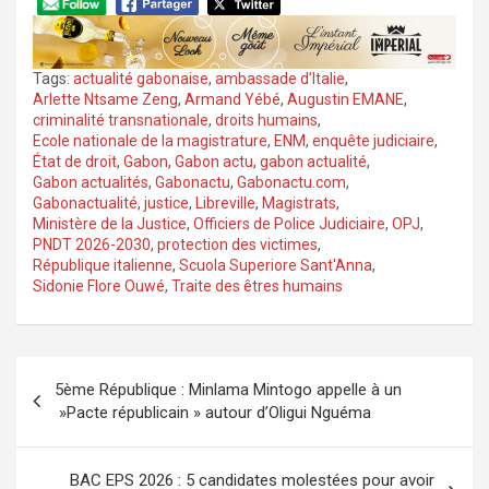
Tags:
actualité gabonaise
,
ambassade d’Italie
,
Arlette Ntsame Zeng
,
Armand Yébé
,
Augustin EMANE
,
criminalité transnationale
,
droits humains
,
Ecole nationale de la magistrature
,
ENM
,
enquête judiciaire
,
État de droit
,
Gabon
,
Gabon actu
,
gabon actualité
,
Gabon actualités
,
Gabonactu
,
Gabonactu.com
,
Gabonactualité
,
justice
,
Libreville
,
Magistrats
,
Ministère de la Justice
,
Officiers de Police Judiciaire
,
OPJ
,
PNDT 2026-2030
,
protection des victimes
,
République italienne
,
Scuola Superiore Sant'Anna
,
Sidonie Flore Ouwé
,
Traite des êtres humains
Navigation
5ème République : Minlama Mintogo appelle à un
de
»Pacte républicain » autour d’Oligui Nguéma
l’article
BAC EPS 2026 : 5 candidates molestées pour avoir