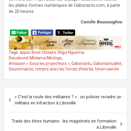
les plates-formes numériques de Gabonactu.com, à partir
de 20 heures.
Camille Boussoughou
Tags:
appel
,
Brice Clotaire Oligui Nguema
,
Dieudonné Minlama Mintogo
,
émission « Sous les projecteurs »
,
Gabonactu
,
Gabonactualité
,
Gouvernance
,
rompre avec les forces d’inertie
,
Union sacrée
Navigation
« C’est la route des militaires ? » : un policier recadre un
de
militaire en infraction à Libreville
l’article
Traite des êtres humains : les magistrats en formation
à Libreville