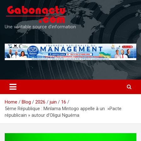
Skip
to
content
Une véritable source d'information
Home
Blog
2026
juin
16
5ème République : Minlama Mintogo appelle à un »Pacte
républicain » autour d’Oligui Nguéma