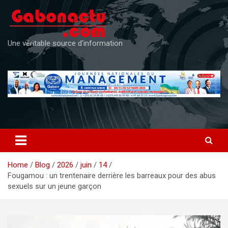
Skip
to
content
Une véritable source d'information
Home
Blog
2026
juin
14
Fougamou : un trentenaire derrière les barreaux pour des abus
sexuels sur un jeune garçon