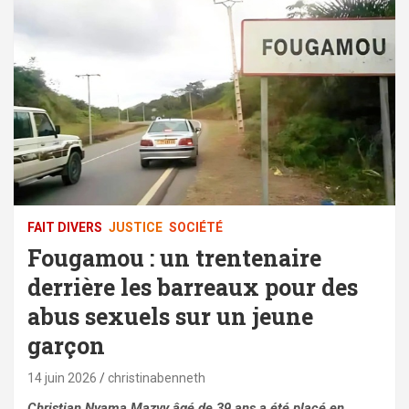
FAIT DIVERS
JUSTICE
SOCIÉTÉ
Fougamou : un trentenaire
derrière les barreaux pour des
abus sexuels sur un jeune
garçon
14 juin 2026
christinabenneth
Christian Nyama Mazvy âgé de 39 ans a été placé en