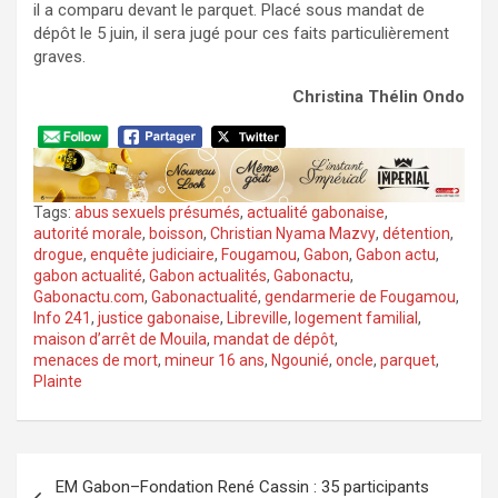
il a comparu devant le parquet. Placé sous mandat de
dépôt le 5 juin, il sera jugé pour ces faits particulièrement
graves.
Christina Thélin Ondo
Tags:
abus sexuels présumés
,
actualité gabonaise
,
autorité morale
,
boisson
,
Christian Nyama Mazvy
,
détention
,
drogue
,
enquête judiciaire
,
Fougamou
,
Gabon
,
Gabon actu
,
gabon actualité
,
Gabon actualités
,
Gabonactu
,
Gabonactu.com
,
Gabonactualité
,
gendarmerie de Fougamou
,
Info 241
,
justice gabonaise
,
Libreville
,
logement familial
,
maison d’arrêt de Mouila
,
mandat de dépôt
,
menaces de mort
,
mineur 16 ans
,
Ngounié
,
oncle
,
parquet
,
Plainte
Navigation
EM Gabon–Fondation René Cassin : 35 participants