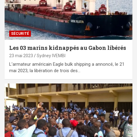
SÉCURITÉ
Les 03 marins kidnappés au Gabon libérés
23 mai 2023
Sydney IVEMBI
L’armateur américain Eagle bulk shipping a annoncé, le 21
mai 2023, la libération de trois des…