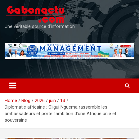
Skip
to
content
Une véritable source d'information
Home
Blog
2026
juin
13
Diplomatie africaine : Oligui Nguema rassemble les
ambassadeurs et porte l’ambition d’une Afrique unie et
souveraine