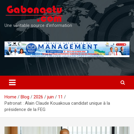
Skip
to
content
Une véritable source d'information
Home
Blog
2026
juin
11
Patronat : Alain Claude Kouakoua candidat unique à la
présidence de la FEG