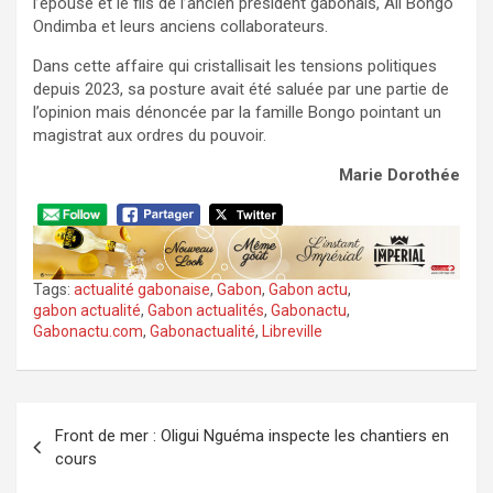
l’épouse et le fils de l’ancien président gabonais, Ali Bongo
Ondimba et leurs anciens collaborateurs.
Dans cette affaire qui cristallisait les tensions politiques
depuis 2023, sa posture avait été saluée par une partie de
l’opinion mais dénoncée par la famille Bongo pointant un
magistrat aux ordres du pouvoir.
Marie Dorothée
Tags:
actualité gabonaise
,
Gabon
,
Gabon actu
,
gabon actualité
,
Gabon actualités
,
Gabonactu
,
Gabonactu.com
,
Gabonactualité
,
Libreville
Navigation
Front de mer : Oligui Nguéma inspecte les chantiers en
de
cours
l’article