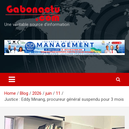
Skip
to
content
Une véritable source d'information
Home
Blog
2026
juin
11
Justice : Eddy Minang, procureur général suspendu pour 3 mois