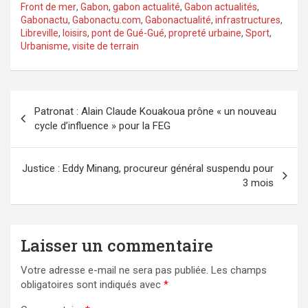
Front de mer
,
Gabon
,
gabon actualité
,
Gabon actualités
,
Gabonactu
,
Gabonactu.com
,
Gabonactualité
,
infrastructures
,
Libreville
,
loisirs
,
pont de Gué-Gué
,
propreté urbaine
,
Sport
,
Urbanisme
,
visite de terrain
Navigation
Patronat : Alain Claude Kouakoua prône « un nouveau
de
cycle d’influence » pour la FEG
l’article
Justice : Eddy Minang, procureur général suspendu pour
3 mois
Laisser un commentaire
Votre adresse e-mail ne sera pas publiée.
Les champs
obligatoires sont indiqués avec
*