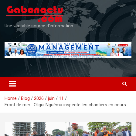
Skip
to
content
Une véritable source d'information
Home
Blog
2026
juin
11
Front de mer : Oligui Nguéma inspecte les chantiers en cours