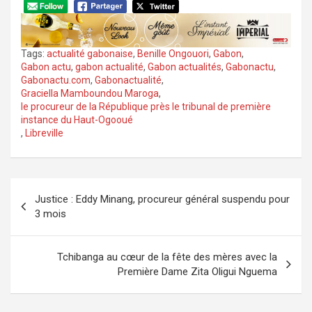
Tags:
actualité gabonaise
,
Benille Ongouori
,
Gabon
,
Gabon actu
,
gabon actualité
,
Gabon actualités
,
Gabonactu
,
Gabonactu.com
,
Gabonactualité
,
Graciella Mamboundou Maroga
,
le procureur de la République près le tribunal de première
instance du Haut-Ogooué
,
Libreville
Navigation
Justice : Eddy Minang, procureur général suspendu pour
de
3 mois
l’article
Tchibanga au cœur de la fête des mères avec la
Première Dame Zita Oligui Nguema