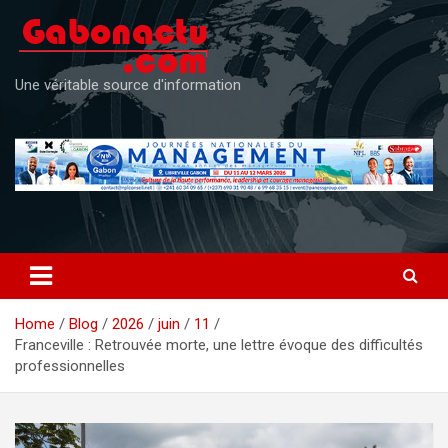
Skip
to
content
Une véritable source d'information
Home
Blog
2026
juin
11
Franceville : Retrouvée morte, une lettre évoque des difficultés
professionnelles