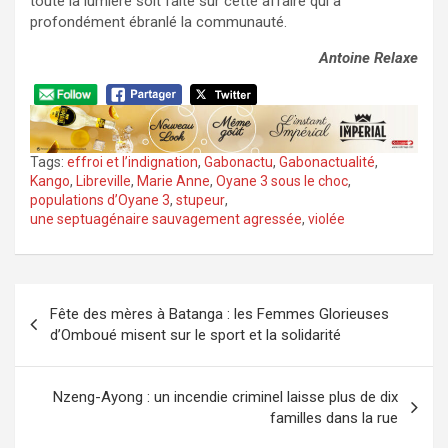
toute la lumière soit faite sur cette affaire qui a
profondément ébranlé la communauté.
Antoine Relaxe
Tags:
effroi et l’indignation
,
Gabonactu
,
Gabonactualité
,
Kango
,
Libreville
,
Marie Anne
,
Oyane 3 sous le choc
,
populations d’Oyane 3
,
stupeur
,
une septuagénaire sauvagement agressée
,
violée
Navigation
Fête des mères à Batanga : les Femmes Glorieuses
de
d’Omboué misent sur le sport et la solidarité
l’article
Nzeng-Ayong : un incendie criminel laisse plus de dix
familles dans la rue