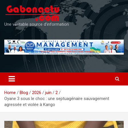
Skip
to
content
Une véritable source d'information
Home
Blog
2026
juin
2
Oyane 3 sous le choc : une septuagénaire sauvagement
agressée et violée à Kango