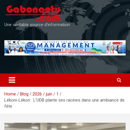
Skip
to
content
Une véritable source d'information
Home
Blog
2026
juin
1
Lékoni-Lékori : L’UDB plante ses racines dans une ambiance de
fête