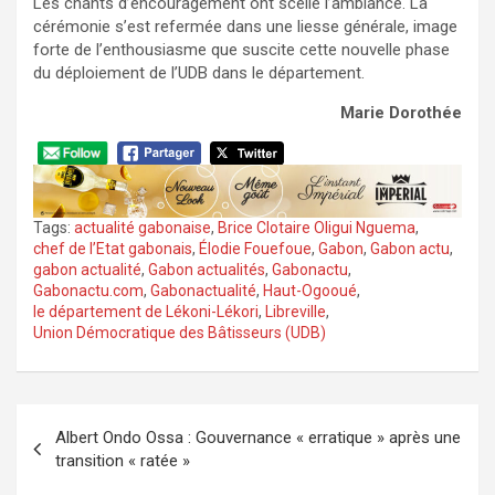
Les chants d’encouragement ont scellé l’ambiance. La
cérémonie s’est refermée dans une liesse générale, image
forte de l’enthousiasme que suscite cette nouvelle phase
du déploiement de l’UDB dans le département.
Marie Dorothée
Tags:
actualité gabonaise
,
Brice Clotaire Oligui Nguema
,
chef de l’Etat gabonais
,
Élodie Fouefoue
,
Gabon
,
Gabon actu
,
gabon actualité
,
Gabon actualités
,
Gabonactu
,
Gabonactu.com
,
Gabonactualité
,
Haut-Ogooué
,
le département de Lékoni-Lékori
,
Libreville
,
Union Démocratique des Bâtisseurs (UDB)
Navigation
Albert Ondo Ossa : Gouvernance « erratique » après une
de
transition « ratée »
l’article