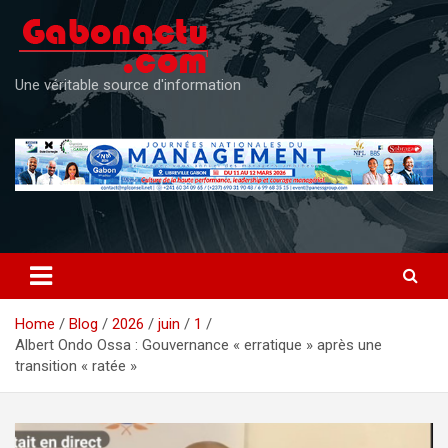
Skip
to
content
Une véritable source d'information
Home
Blog
2026
juin
1
Albert Ondo Ossa : Gouvernance « erratique » après une
transition « ratée »