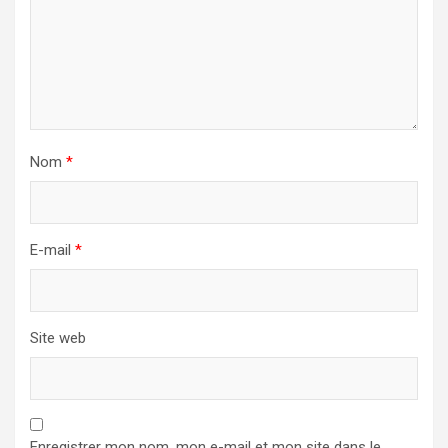
Nom
*
E-mail
*
Site web
Enregistrer mon nom, mon e-mail et mon site dans le