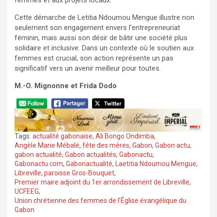
femmes et aux projets locaux.
Cette démarche de Letitia Ndoumou Mengue illustre non
seulement son engagement envers l’entrepreneuriat
féminin, mais aussi son désir de bâtir une société plus
solidaire et inclusive. Dans un contexte où le soutien aux
femmes est crucial, son action représente un pas
significatif vers un avenir meilleur pour toutes.
M.-O. Mignonne et Frida Dodo
Tags:
actualité gabonaise
,
Ali Bongo Ondimba
,
Angèle Marie Mébalé
,
fête des mères
,
Gabon
,
Gabon actu
,
gabon actualité
,
Gabon actualités
,
Gabonactu
,
Gabonactu.com
,
Gabonactualité
,
Laetitia Ndoumou Mengue
,
Libreville
,
paroisse Gros-Bouquet
,
Premier maire adjoint du 1er arrondissement de Libreville
,
UCFEEG
,
Union chrétienne des femmes de l’Église évangélique du
Gabon