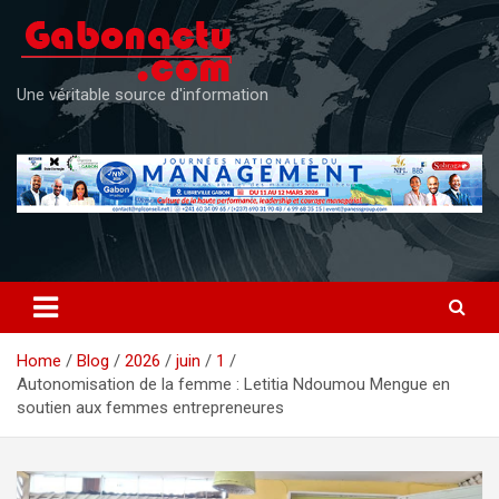
Skip
to
content
Une véritable source d'information
Home
Blog
2026
juin
1
Autonomisation de la femme : Letitia Ndoumou Mengue en
soutien aux femmes entrepreneures