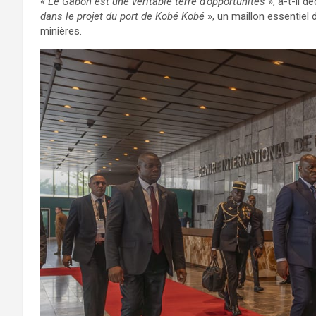
«
Le Gabon est une véritable terre d’opportunités
», a-t-il d
dans le projet du port de Kobé Kobé
», un maillon essentiel
minières.