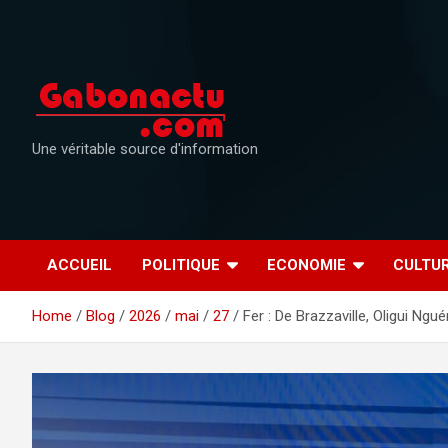
Skip
to
content
Une véritable source d'information
ACCUEIL
POLITIQUE
ECONOMIE
CULTU
Home
Blog
2026
mai
27
Fer : De Brazzaville, Oligui Ng