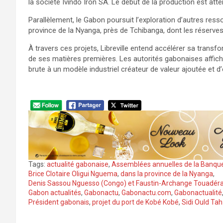
la société Ivindo Iron SA. Le début de la production est atte
Parallèlement, le Gabon poursuit l’exploration d’autres res
province de la Nyanga, près de Tchibanga, dont les réserve
À travers ces projets, Libreville entend accélérer sa trans
de ses matières premières. Les autorités gabonaises affich
brute à un modèle industriel créateur de valeur ajoutée et d
Tags:
actualité gabonaise
,
Assemblées annuelles de la Banqu
Brice Clotaire Oligui Nguema
,
dans la province de la Nyanga
,
Denis Sassou Nguesso (Congo) et Faustin-Archange Touadéra
Gabon actualités
,
Gabonactu
,
Gabonactu.com
,
Gabonactualité
Président gabonais
,
projet du port de Kobé Kobé
,
Sidi Ould Tah