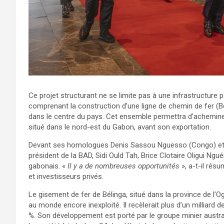
Ce projet structurant ne se limite pas à une infrastructure p
comprenant la construction d’une ligne de chemin de fer (B
dans le centre du pays. Cet ensemble permettra d’acheminer
situé dans le nord-est du Gabon, avant son exportation.
Devant ses homologues Denis Sassou Nguesso (Congo) et Fa
président de la BAD, Sidi Ould Tah, Brice Clotaire Oligui Ngu
gabonais. «
Il y a de nombreuses opportunités
», a-t-il résu
et investisseurs privés.
Le gisement de fer de Bélinga, situé dans la province de l
au monde encore inexploité. Il recèlerait plus d’un milliard 
%. Son développement est porté par le groupe minier austral