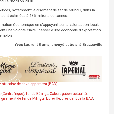
ndu à l’horizon 2030.
sources, notamment le gisement de fer de Milingui, dans la
s sont estimées à 135 millions de tonnes.
formation économique en s’appuyant sur la valorisation locale
ent une volonté claire : passer d’une économie d’exportation
’emplois.
Yves Laurent Goma, envoyé spécial à Brazzaville
e africaine de développement (BAD)
,
 (Centrafrique)
,
fer de Bélinga
,
Gabon
,
gabon actualité
,
,
gisement de fer de Milingui
,
Libreville
,
président de la BAD
,